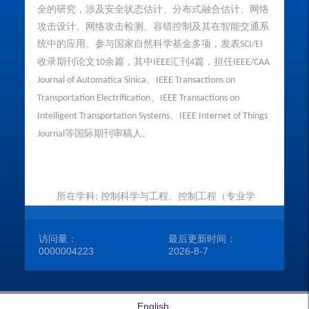
出
全的研究
，
涉及安全状态估计
、
分布式融合估计
、
网络
攻击设计
、
网络攻击检测
、
容错控制及其在智能交通系
所
统中的应用
。参与国家自然科学基金多项，发表
SCI/EI
学
收录期刊论文
余篇
，
其中
汇刊
篇
，担任
10
IEEE
4
IEEE/CAA
、
Journal of Automatica Sinica
IEEE Transactions on
性
、
Transportation Electrification
IEEE
Transactions on
联
、
Intelligent Transportation Systems
IEEE Internet of Things
学
等国际期刊审稿人。
Journal
在
所在学科
控制科学与工程、控制工程（专业学
:
位）
访问量：
最后更新时间：
邮箱：
kxy1430130309@163.com
0000004223
2026
-
8
-
7
欢迎具有自动化、
数学
、
人工智能
等专业
学生报考
硕士研究生
English