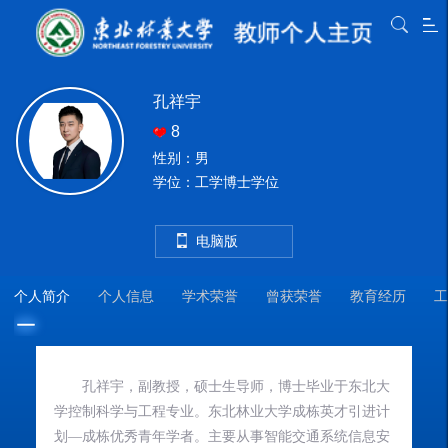
孔祥宇
8
性别：男
学位：工学博士学位
电脑版
个人简介
个人信息
学术荣誉
曾获荣誉
教育经历
工
孔祥宇
，副教授，
硕士生
导师，博士毕业于
东北大
教
学控制科学与工程
专业。东北林业大学成栋英才引进计
教
划
—
成栋优秀青年学者
。主要从事
智能交通系统信息安