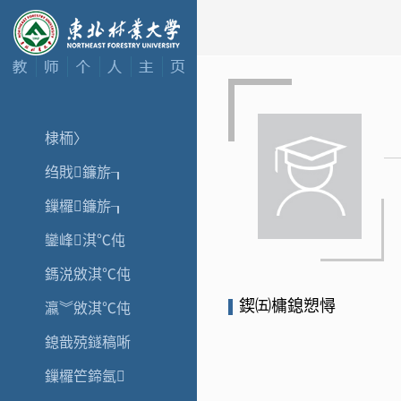
棣栭〉
绉戝鐮旂┒
鏁欏鐮旂┒
鑾峰淇℃伅
鎷涚敓淇℃伅
鍥㈤槦鎴愬憳
瀛︾敓淇℃伅
鎴戠殑鐩稿唽
鏁欏笀鍗氬