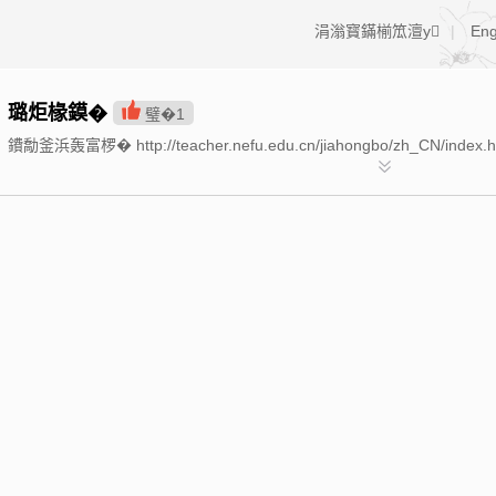
涓滃寳鏋椾笟澶у
|
Eng
璐炬椽鏌�
璧�
1
鐨勪釜浜轰富椤� http://teacher.nefu.edu.cn/jiahongbo/zh_CN/index.