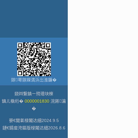
鎵弿鎵嬫満浜岀淮鐮�
娆㈣繋鎮ㄧ殑璁块棶
鎮ㄦ槸绗�
0000001830
浣嶈瀹
�
寮€閫氭椂闂达細
2024
.
9
.
5
鏈€鍚庢洿鏂版椂闂达細
2026
.
8
.
6