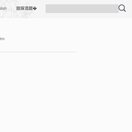
lish
|
鎵嬫満鐗�
htm