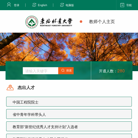
登录
English
电脑版
导航
教师个人主页
280
开通人数：
搜索
杰出人才
中国工程院院士
省中青年学科带头人
教育部“新世纪优秀人才支持计划“入选者