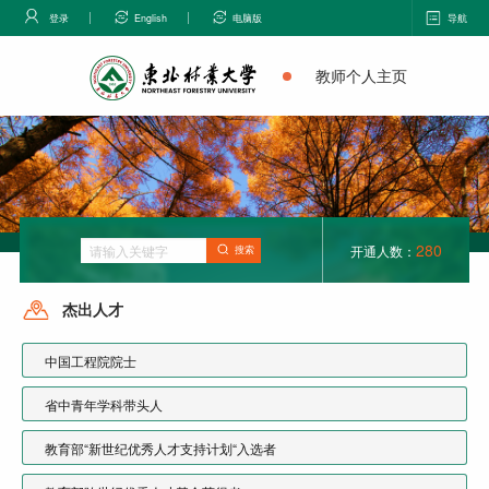
登录
English
电脑版
导航
教师个人主页
280
开通人数：
搜索
杰出人才
中国工程院院士
省中青年学科带头人
教育部“新世纪优秀人才支持计划“入选者