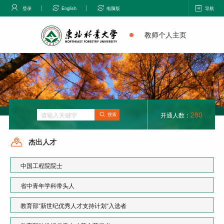
登录
English
电脑版
导航
教师个人主页
280
开通人数：
搜索
杰出人才
中国工程院院士
省中青年学科带头人
教育部“新世纪优秀人才支持计划“入选者