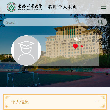
韩群
+
0
个人信息