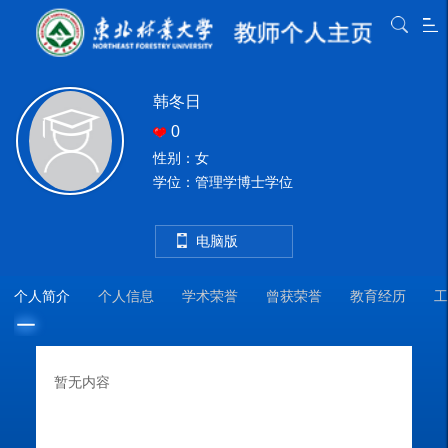
韩冬日
0
性别：女
学位：管理学博士学位
电脑版
个人简介
个人信息
学术荣誉
曾获荣誉
教育经历
工
暂无内容
教
教