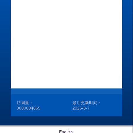
出
所
学
性
学
在
访问量：
最后更新时间：
0000004665
2026
-
8
-
7
English