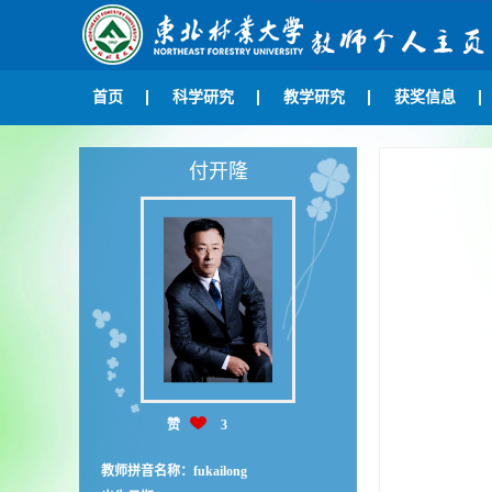
首页
科学研究
教学研究
获奖信息
付开隆
赞
3
教师拼音名称：fukailong