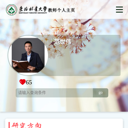
范世伟
65
go
研究方向