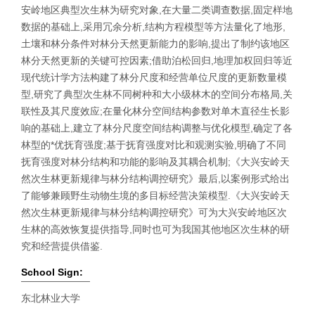
安岭地区典型次生林为研究对象,在大量二类调查数据,固定样地
数据的基础上,采用冗余分析,结构方程模型等方法量化了地形,
土壤和林分条件对林分天然更新能力的影响,提出了制约该地区
林分天然更新的关键可控因素;借助泊松回归,地理加权回归等近
现代统计学方法构建了林分尺度和经营单位尺度的更新数量模
型,研究了典型次生林不同树种和大小级林木的空间分布格局,关
联性及其尺度效应;在量化林分空间结构参数对单木直径生长影
响的基础上,建立了林分尺度空间结构调整与优化模型,确定了各
林型的*优抚育强度;基于抚育强度对比和观测实验,明确了不同
抚育强度对林分结构和功能的影响及其耦合机制;《大兴安岭天
然次生林更新规律与林分结构调控研究》最后,以案例形式给出
了能够兼顾野生动物生境的多目标经营决策模型.《大兴安岭天
然次生林更新规律与林分结构调控研究》可为大兴安岭地区次
生林的高效恢复提供指导,同时也可为我国其他地区次生林的研
究和经营提供借鉴.
School Sign:
东北林业大学