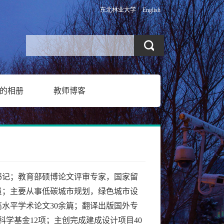
东北林业大学
English
的相册
教师博客
书记；教育部硕博论文评审专家，国家留
员；
主要
从事
低碳城市规划
，绿色
城市设
高水平
学术论文
30余
篇
；
翻译出版国外专
科学基金
12
项
；
主创完成建成设计项目
40