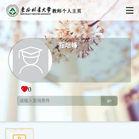
程培峰
0
go