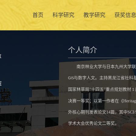
首页
科学研究
教学研究
获奖信
个人简介
位
南京林业大学与日本九州大学联
与数字人文。
主持黑龙江省社科
GIS
院
国家林草局
“
十四五
”
重点规划教材
1
决赛一等奖；以第一作者在
《
Heritag
外核心期刊发表论文
14
篇，其中
SCI
学术大会优秀论文二等奖
。