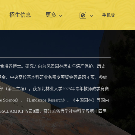
息
招生信息
更多
手机版
合培养博士
。
研究方向为风景园林历史与遗产保护、历史
基金、中央高校基本科研业务费专项资金等课题 4
项
，
参编
部
（第三主编），获东北林业大学2025年青年教师教学竞赛
e Science
》、《
Landscape Research
》、《中国园林》等国内
/SSCI/A&HCI
收录
8
篇，
获江苏省哲学社会科学界第十四届