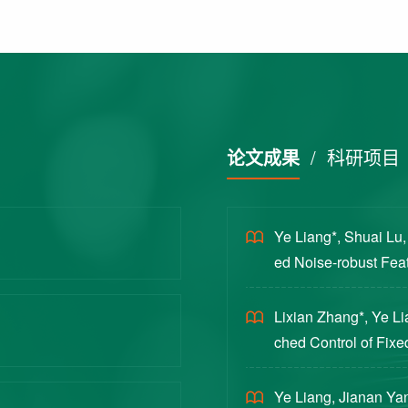
论文成果
/
科研项目
Ye Liang*, Shuai Lu
ed Noise-robust Featu
cience China Technol
Lixian Zhang*, Ye L
ched Control of Fixe
yloads [J]. Journal 
Ye Liang, Jianan Yan