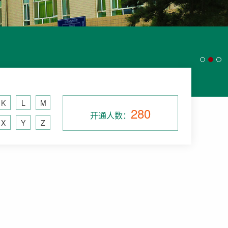
K
L
M
280
开通人数：
X
Y
Z