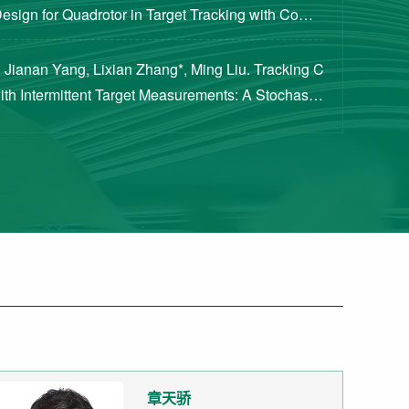
Design for Quadrotor in Target Tracking with Compl
rements [J]. Journal of Guidance, Cont...
 Jianan Yang, Lixian Zhang*, Ming Liu. Tracking C
with Intermittent Target Measurements: A Stochastic
proach[J]. IEEE Transactions on Aeros...
章天骄