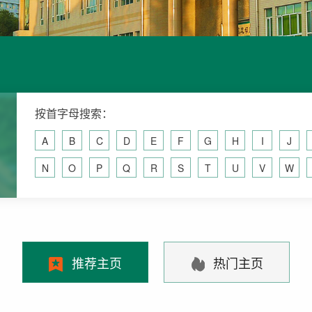
按首字母搜索：
A
B
C
D
E
F
G
H
I
J
N
O
P
Q
R
S
T
U
V
W
推荐主页
热门主页