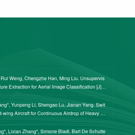
, Rui Weng, Chengzhe Han, Ming Liu. Unsupervis
re Extraction for Aerial Image Classification [J]. S
ogical Sciences, 2020, 63(8): 1406-1415...
iang*, Yunpeng Li, Shengao Lu, Jianan Yang. Swit
d-wing Aircraft for Continuous Airdrop of Heavy Pa
of Guidance, Control, and Dynamics, 2023...
g*, Lixian Zhang*, Simone Bladi, Bart De Schutte