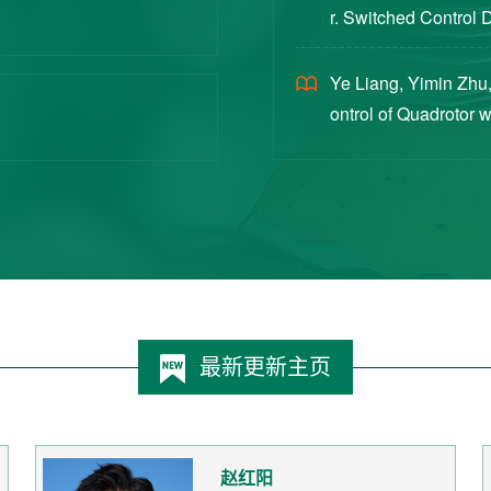
r. Switched Control 
ex Intermittent Measu
Ye Liang, Yimin Zhu,
ontrol of Quadrotor 
Switched Systems Ap
最新更新主页
赵红阳