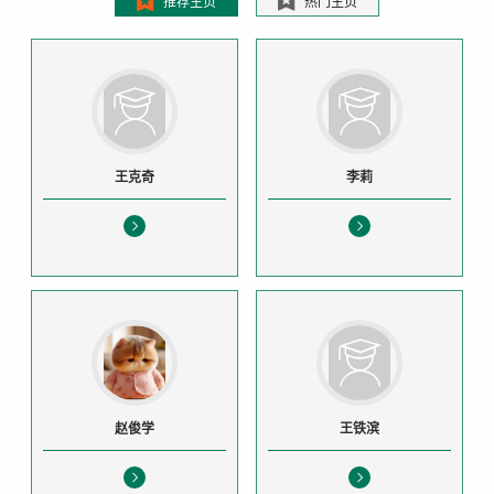
推荐主页
热门主页
王克奇
李莉
赵俊学
王铁滨