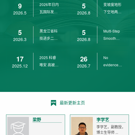
9
5
2026年日内
变坡度地形
wit...
瓦国际发明
下空地两用
2026.5
2026.8
展金奖
四旋翼无人
机 ...
5
5
黑龙江省科
Multi-Step
技进步二等
Smooth
2026.3
2026.8
奖
Transition
Cont...
17
26
2025 科睿
No
唯安 高被引
evidence of
2025.12
2026.7
科学家
age-related
declin...
最新更新主页
梁野
李学艺
李学艺，副教授，
博士生导师 ...