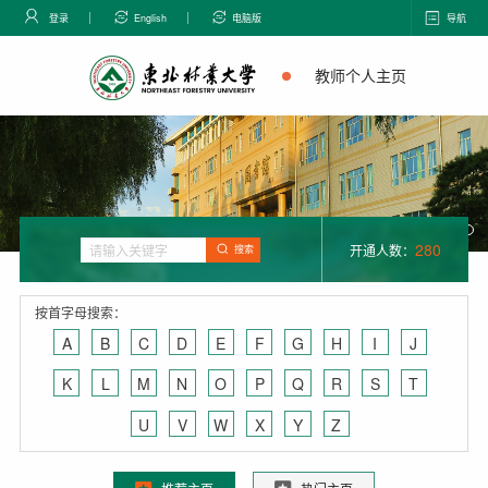
登录
English
电脑版
导航
教师个人主页
280
开通人数：
搜索
按首字母搜索：
A
B
C
D
E
F
G
H
I
J
K
L
M
N
O
P
Q
R
S
T
U
V
W
X
Y
Z