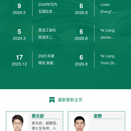
9
6
2026年日内
Lixian
瓦国际发明
Zhang*, Ye
2026.5
2026.8
展金奖
Liang*,
Yunpeng...
5
6
黑龙江省科
Ye Liang,
技进步二等
Jianan
2026.3
2026.8
奖
Yang*,
Lixian Zh...
17
6
2025 科睿
Ye Liang,
唯安 高被引
Yimin Zhu,
2025.12
2026.8
科学家
Jianan
Yang,...
最新更新主页
章天骄
梁野
章天骄，副教授，
博士生导师，人