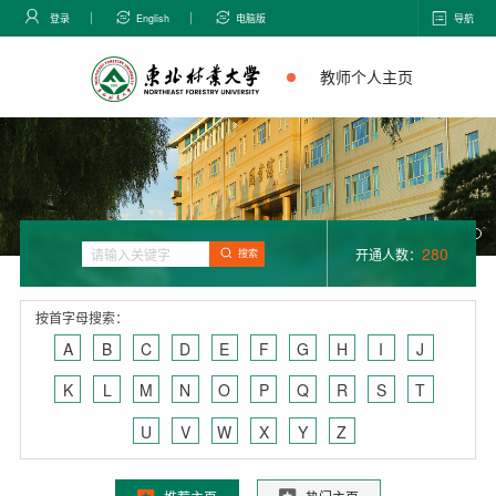
登录
English
电脑版
导航
教师个人主页
280
开通人数：
搜索
按首字母搜索：
A
B
C
D
E
F
G
H
I
J
K
L
M
N
O
P
Q
R
S
T
U
V
W
X
Y
Z