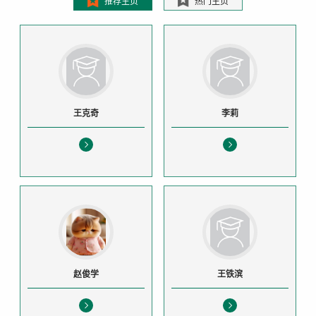
推荐主页
热门主页
王克奇
李莉
赵俊学
王铁滨