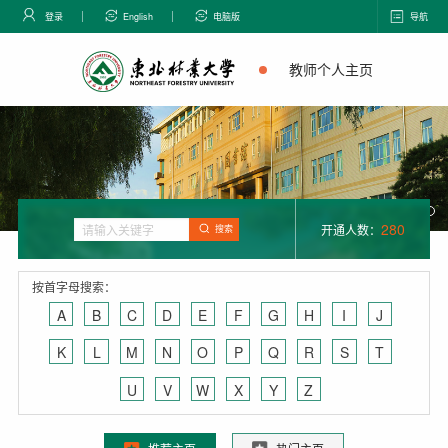
登录
English
电脑版
导航
教师个人主页
280
开通人数：
搜索
按首字母搜索：
A
B
C
D
E
F
G
H
I
J
K
L
M
N
O
P
Q
R
S
T
U
V
W
X
Y
Z