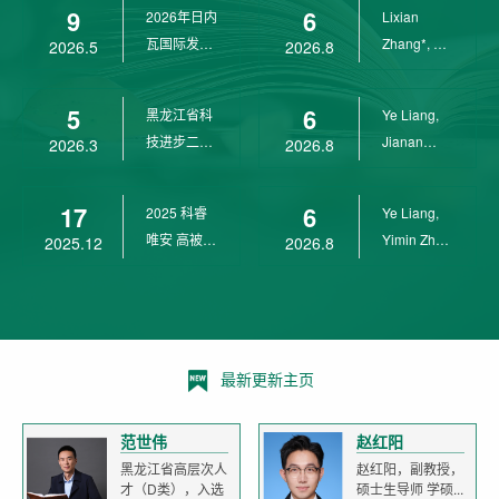
9
6
2026年日内
Lixian
瓦国际发明
Zhang*, Ye
2026.5
2026.8
展金奖
Liang*,
Yunpeng...
5
6
黑龙江省科
Ye Liang,
技进步二等
Jianan
2026.3
2026.8
奖
Yang*,
Lixian Zh...
17
6
2025 科睿
Ye Liang,
唯安 高被引
Yimin Zhu,
2025.12
2026.8
科学家
Jianan
Yang,...
最新更新主页
范世伟
赵红阳
黑龙江省高层次人
赵红阳，副教授，
才（D类），入选
硕士生导师 学硕...