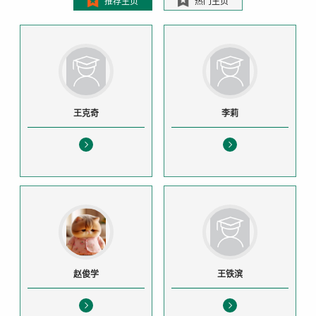
推荐主页
热门主页
王克奇
李莉
赵俊学
王铁滨