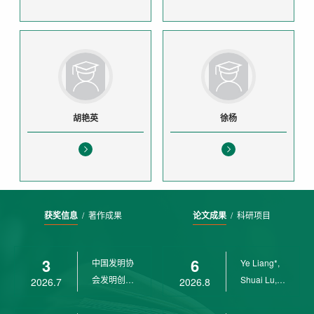
胡艳英
徐杨
获奖信息
/
著作成果
论文成果
/
科研项目
3
6
中国发明协
Ye Liang*,
会发明创业
Shuai Lu,
2026.7
2026.8
奖创新二等
Rui Weng,
奖
Ch...