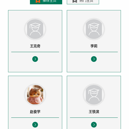
推荐主页
热门主页
王克奇
李莉
赵俊学
王铁滨