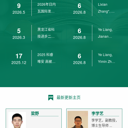
9
6
2026年日内
Lixian
瓦国际发明
Zhang*, Ye
2026.5
2026.8
展金奖
Liang*,
Yunpeng...
5
6
黑龙江省科
Ye Liang,
技进步二等
Jianan
2026.3
2026.8
奖
Yang*,
Lixian Zh...
17
6
2025 科睿
Ye Liang,
唯安 高被引
Yimin Zhu,
2025.12
2026.8
科学家
Jianan
Yang,...
最新更新主页
梁野
李学艺
李学艺，副教授，
博士生导师 ...