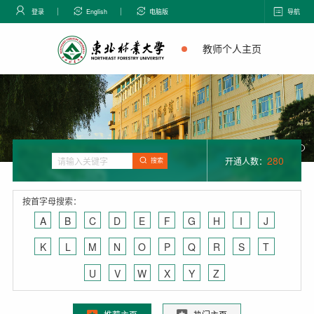
登录
English
电脑版
导航
教师个人主页
280
开通人数：
搜索
按首字母搜索：
A
B
C
D
E
F
G
H
I
J
K
L
M
N
O
P
Q
R
S
T
U
V
W
X
Y
Z