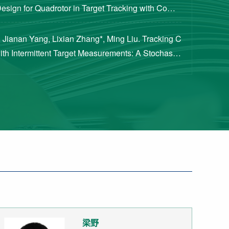
Design for Quadrotor in Target Tracking with Compl
rements [J]. Journal of Guidance, Cont...
 Jianan Yang, Lixian Zhang*, Ming Liu. Tracking C
with Intermittent Target Measurements: A Stochastic
proach[J]. IEEE Transactions on Aeros...
梁野