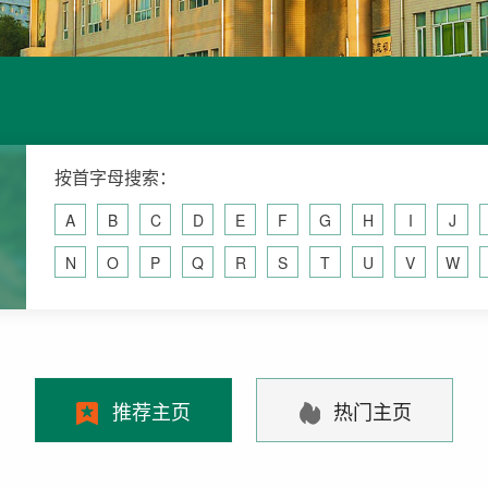
按首字母搜索：
A
B
C
D
E
F
G
H
I
J
N
O
P
Q
R
S
T
U
V
W
推荐主页
热门主页