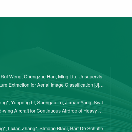
, Rui Weng, Chengzhe Han, Ming Liu. Unsupervis
re Extraction for Aerial Image Classification [J]. S
ogical Sciences, 2020, 63(8): 1406-1415...
iang*, Yunpeng Li, Shengao Lu, Jianan Yang. Swit
d-wing Aircraft for Continuous Airdrop of Heavy Pa
of Guidance, Control, and Dynamics, 2023...
g*, Lixian Zhang*, Simone Bladi, Bart De Schutte