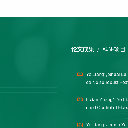
论文成果
/
科研项目
Ye Liang*, Shuai Lu
ed Noise-robust Featu
cience China Technol
Lixian Zhang*, Ye L
ched Control of Fixe
yloads [J]. Journal 
Ye Liang, Jianan Yan