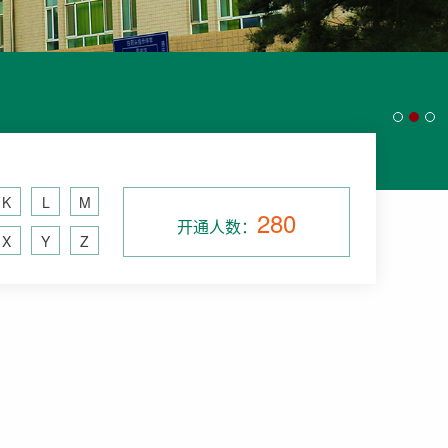
K
L
M
280
开通人数：
X
Y
Z