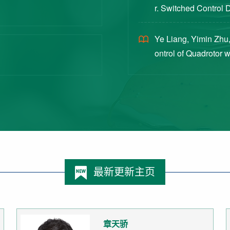
r. Switched Control 
ex Intermittent Measu
Ye Liang, Yimin Zhu,
ontrol of Quadrotor 
Switched Systems Ap
最新更新主页
章天骄