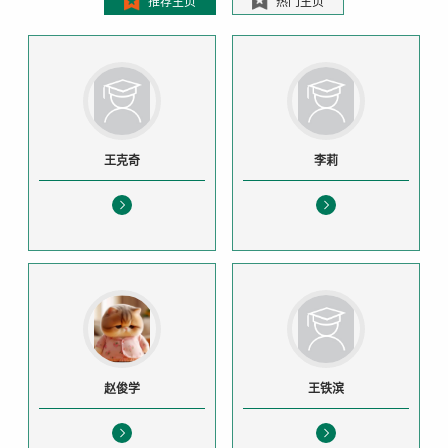
推荐主页
热门主页
王克奇
李莉
赵俊学
王铁滨