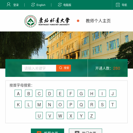
登录
English
电脑版
导航
教师个人主页
280
开通人数：
搜索
按首字母搜索：
A
B
C
D
E
F
G
H
I
J
K
L
M
N
O
P
Q
R
S
T
U
V
W
X
Y
Z