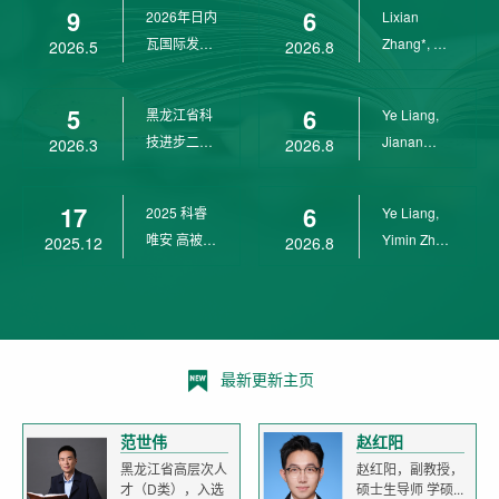
9
6
2026年日内
Lixian
瓦国际发明
Zhang*, Ye
2026.5
2026.8
展金奖
Liang*,
Yunpeng...
5
6
黑龙江省科
Ye Liang,
技进步二等
Jianan
2026.3
2026.8
奖
Yang*,
Lixian Zh...
17
6
2025 科睿
Ye Liang,
唯安 高被引
Yimin Zhu,
2025.12
2026.8
科学家
Jianan
Yang,...
最新更新主页
范世伟
赵红阳
黑龙江省高层次人
赵红阳，副教授，
才（D类），入选
硕士生导师 学硕...