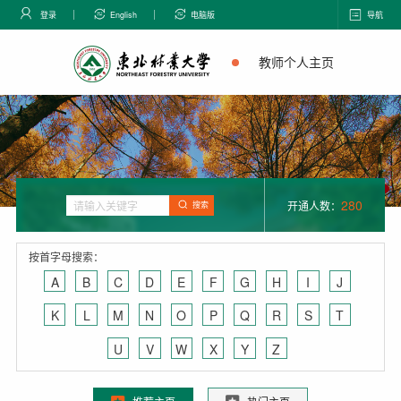
登录
English
电脑版
导航
教师个人主页
280
开通人数：
搜索
按首字母搜索：
A
B
C
D
E
F
G
H
I
J
K
L
M
N
O
P
Q
R
S
T
U
V
W
X
Y
Z