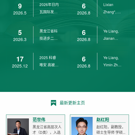
9
6
2026年日内
Lixian
瓦国际发明
Zhang*, Ye
2026.5
2026.8
展金奖
Liang*,
Yunpeng...
5
6
黑龙江省科
Ye Liang,
技进步二等
Jianan
2026.3
2026.8
奖
Yang*,
Lixian Zh...
17
6
2025 科睿
Ye Liang,
唯安 高被引
Yimin Zhu,
2025.12
2026.8
科学家
Jianan
Yang,...
最新更新主页
范世伟
赵红阳
黑龙江省高层次人
赵红阳，副教授，
才（D类），入选
硕士生导师 学硕...