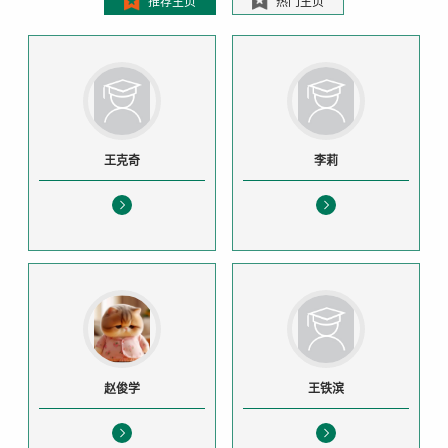
推荐主页
热门主页
王克奇
李莉
赵俊学
王铁滨