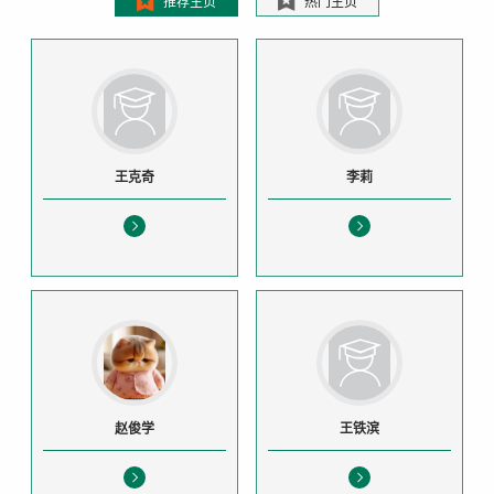
推荐主页
热门主页
王克奇
李莉
赵俊学
王铁滨