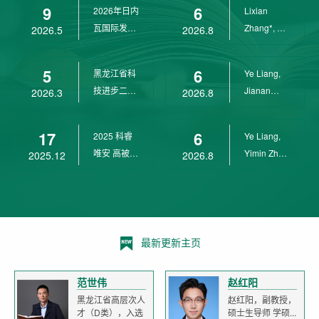
9
6
2026年日内
Lixian
瓦国际发明
Zhang*, Ye
2026.5
2026.8
展金奖
Liang*,
Yunpeng...
5
6
黑龙江省科
Ye Liang,
技进步二等
Jianan
2026.3
2026.8
奖
Yang*,
Lixian Zh...
17
6
2025 科睿
Ye Liang,
唯安 高被引
Yimin Zhu,
2025.12
2026.8
科学家
Jianan
Yang,...
最新更新主页
范世伟
赵红阳
黑龙江省高层次人
赵红阳，副教授，
才（D类），入选
硕士生导师 学硕...