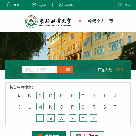
登录
English
电脑版
导航
教师个人主页
280
开通人数：
搜索
按首字母搜索：
A
B
C
D
E
F
G
H
I
J
K
L
M
N
O
P
Q
R
S
T
U
V
W
X
Y
Z