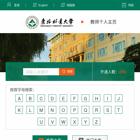
登录
English
电脑版
导航
教师个人主页
280
开通人数：
搜索
按首字母搜索：
A
B
C
D
E
F
G
H
I
J
K
L
M
N
O
P
Q
R
S
T
U
V
W
X
Y
Z