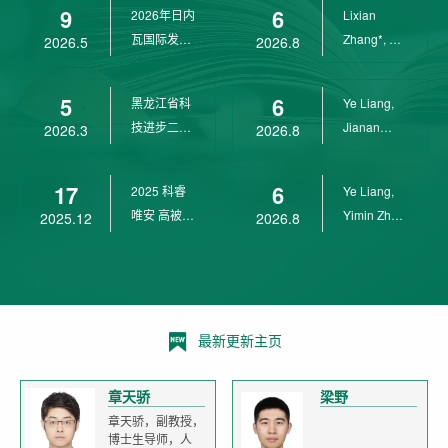
9
6
2026年日内
Lixian
瓦国际发明
Zhang*, Ye
2026.5
2026.8
展金奖
Liang*,
Yunpeng...
5
6
黑龙江省科
Ye Liang,
技进步二等
Jianan
2026.3
2026.8
奖
Yang*,
Lixian Zh...
17
6
2025 科睿
Ye Liang,
唯安 高被引
Yimin Zhu,
2025.12
2026.8
科学家
Jianan
Yang,...
最新更新主页
章天骄
梁野
章天骄，副教授，
博士生导师，人