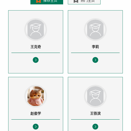
推荐主页
热门主页
王克奇
李莉
赵俊学
王铁滨