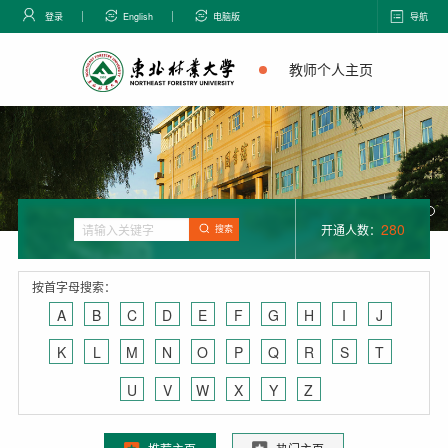
登录
English
电脑版
导航
教师个人主页
280
开通人数：
搜索
按首字母搜索：
A
B
C
D
E
F
G
H
I
J
K
L
M
N
O
P
Q
R
S
T
U
V
W
X
Y
Z