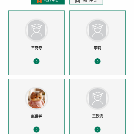
推荐主页
热门主页
王克奇
李莉
赵俊学
王铁滨