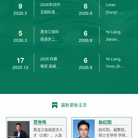
9
6
2026年日内
Lixian
瓦国际发明
Zhang*, Ye
2026.5
2026.8
展金奖
Liang*,
Yunpeng...
5
6
黑龙江省科
Ye Liang,
技进步二等
Jianan
2026.3
2026.8
奖
Yang*,
Lixian Zh...
17
6
2025 科睿
Ye Liang,
唯安 高被引
Yimin Zhu,
2025.12
2026.8
科学家
Jianan
Yang,...
最新更新主页
范世伟
赵红阳
黑龙江省高层次人
赵红阳，副教授，
才（D类），入选
硕士生导师 学硕...