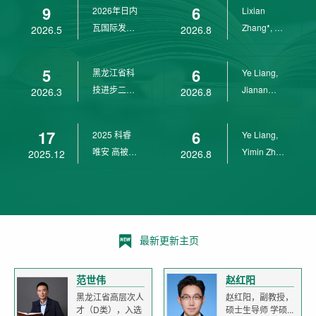
9
6
2026年日内
Lixian
瓦国际发明
Zhang*, Ye
2026.5
2026.8
展金奖
Liang*,
Yunpeng...
5
6
黑龙江省科
Ye Liang,
技进步二等
Jianan
2026.3
2026.8
奖
Yang*,
Lixian Zh...
17
6
2025 科睿
Ye Liang,
唯安 高被引
Yimin Zhu,
2025.12
2026.8
科学家
Jianan
Yang,...
最新更新主页
范世伟
赵红阳
黑龙江省高层次人
赵红阳，副教授，
才（D类），入选
硕士生导师 学硕...