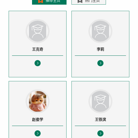
推荐主页
热门主页
王克奇
李莉
赵俊学
王铁滨