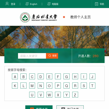
登录
English
电脑版
导航
教师个人主页
280
开通人数：
搜索
按首字母搜索：
A
B
C
D
E
F
G
H
I
J
K
L
M
N
O
P
Q
R
S
T
U
V
W
X
Y
Z