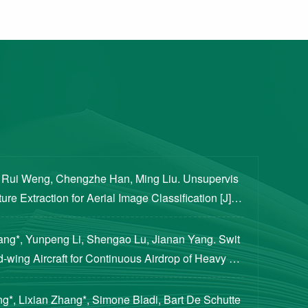
, Rui Weng, Chengzhe Han, Ming Liu. Unsupervis
re Extraction for Aerial Image Classification [J]. S
ogical Sciences, 2020, 63(8): 1406-1415...
iang*, Yunpeng Li, Shengao Lu, Jianan Yang. Swit
d-wing Aircraft for Continuous Airdrop of Heavy Pa
of Guidance, Control, and Dynamics, 2023...
g*, Lixian Zhang*, Simone Bladi, Bart De Schutte