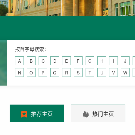
按首字母搜索：
A
B
C
D
E
F
G
H
I
J
N
O
P
Q
R
S
T
U
V
W
推荐主页
热门主页