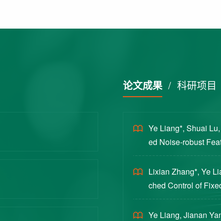
论文成果
/
科研项目
Ye Liang*, Shuai Lu
ed Noise-robust Featu
cience China Technol
Lixian Zhang*, Ye L
ched Control of Fixe
yloads [J]. Journal 
Ye Liang, Jianan Yan