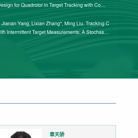
Design for Quadrotor in Target Tracking with Compl
rements [J]. Journal of Guidance, Cont...
 Jianan Yang, Lixian Zhang*, Ming Liu. Tracking C
with Intermittent Target Measurements: A Stochastic
proach[J]. IEEE Transactions on Aeros...
章天骄