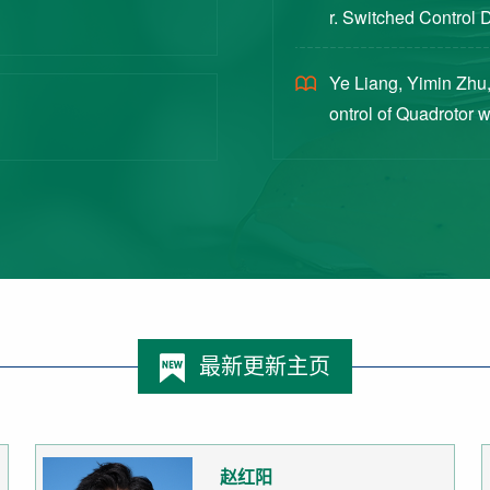
r. Switched Control 
ex Intermittent Measu
Ye Liang, Yimin Zhu,
ontrol of Quadrotor 
Switched Systems Ap
最新更新主页
赵红阳