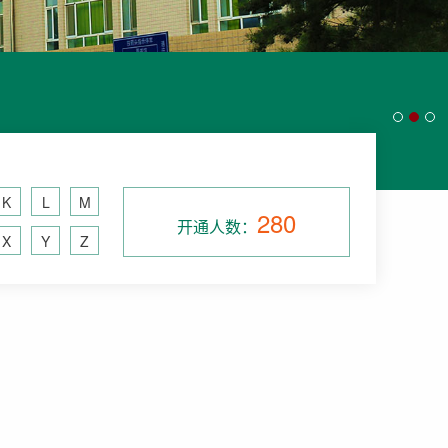
K
L
M
280
开通人数：
X
Y
Z