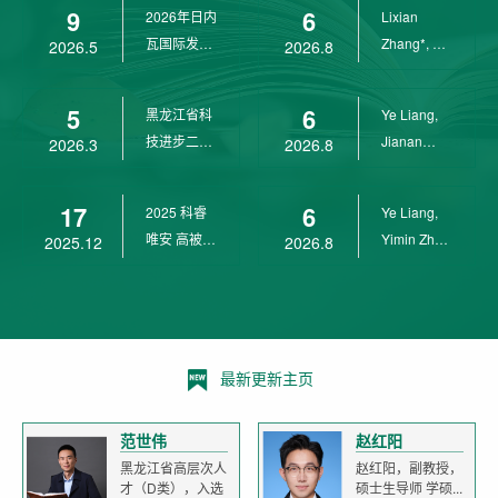
9
6
2026年日内
Lixian
瓦国际发明
Zhang*, Ye
2026.5
2026.8
展金奖
Liang*,
Yunpeng...
5
6
黑龙江省科
Ye Liang,
技进步二等
Jianan
2026.3
2026.8
奖
Yang*,
Lixian Zh...
17
6
2025 科睿
Ye Liang,
唯安 高被引
Yimin Zhu,
2025.12
2026.8
科学家
Jianan
Yang,...
最新更新主页
范世伟
赵红阳
黑龙江省高层次人
赵红阳，副教授，
才（D类），入选
硕士生导师 学硕...