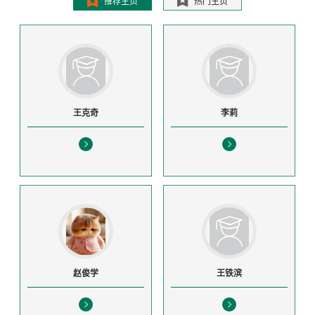
推荐主页
热门主页
王克奇
李莉
赵俊学
王铁滨