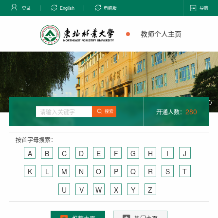
登录
English
电脑版
导航
教师个人主页
280
开通人数：
搜索
按首字母搜索：
A
B
C
D
E
F
G
H
I
J
K
L
M
N
O
P
Q
R
S
T
U
V
W
X
Y
Z