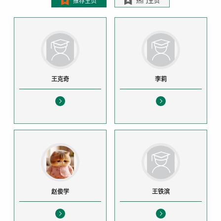
推荐主页
热门主页
王克奇
李莉
赵俊学
王铁滨