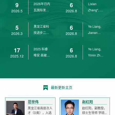
9
6
2026年日内
Lixian
瓦国际发明
Zhang*, Ye
2026.5
2026.8
展金奖
Liang*,
Yunpeng...
5
6
黑龙江省科
Ye Liang,
技进步二等
Jianan
2026.3
2026.8
奖
Yang*,
Lixian Zh...
17
6
2025 科睿
Ye Liang,
唯安 高被引
Yimin Zhu,
2025.12
2026.8
科学家
Jianan
Yang,...
最新更新主页
范世伟
赵红阳
黑龙江省高层次人
赵红阳，副教授，
才（D类），入选
硕士生导师 学硕...