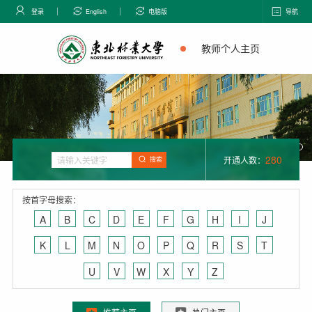
登录
English
电脑版
导航
教师个人主页
280
开通人数：
搜索
按首字母搜索：
A
B
C
D
E
F
G
H
I
J
K
L
M
N
O
P
Q
R
S
T
U
V
W
X
Y
Z