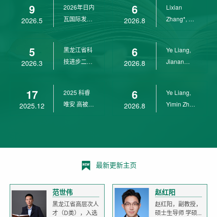
9
6
2026年日内
Lixian
瓦国际发明
Zhang*, Ye
2026.5
2026.8
展金奖
Liang*,
Yunpeng...
5
6
黑龙江省科
Ye Liang,
技进步二等
Jianan
2026.3
2026.8
奖
Yang*,
Lixian Zh...
17
6
2025 科睿
Ye Liang,
唯安 高被引
Yimin Zhu,
2025.12
2026.8
科学家
Jianan
Yang,...
最新更新主页
范世伟
赵红阳
黑龙江省高层次人
赵红阳，副教授，
才（D类），入选
硕士生导师 学硕...