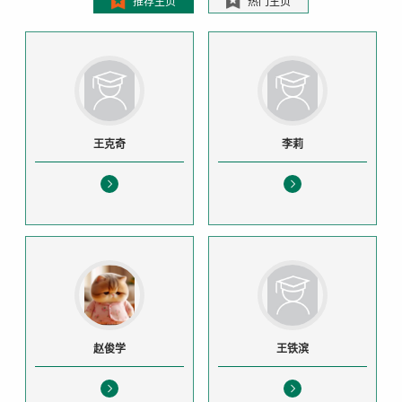
推荐主页
热门主页
王克奇
李莉
赵俊学
王铁滨