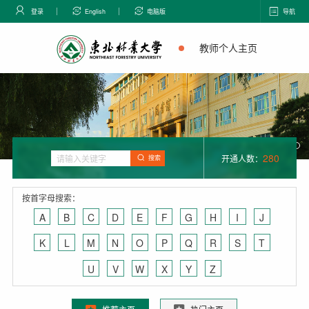
登录
English
电脑版
导航
教师个人主页
280
开通人数：
搜索
按首字母搜索：
A
B
C
D
E
F
G
H
I
J
K
L
M
N
O
P
Q
R
S
T
U
V
W
X
Y
Z