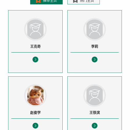
推荐主页
热门主页
王克奇
李莉
赵俊学
王铁滨