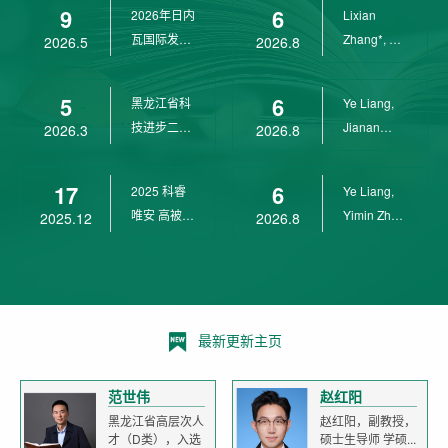
9
6
2026年日内
Lixian
瓦国际发明
Zhang*, Ye
2026.5
2026.8
展金奖
Liang*,
Yunpeng...
5
6
黑龙江省科
Ye Liang,
技进步二等
Jianan
2026.3
2026.8
奖
Yang*,
Lixian Zh...
17
6
2025 科睿
Ye Liang,
唯安 高被引
Yimin Zhu,
2025.12
2026.8
科学家
Jianan
Yang,...
最新更新主页
范世伟
赵红阳
黑龙江省高层次人
赵红阳，副教授，
才（D类），入选
硕士生导师 学硕...