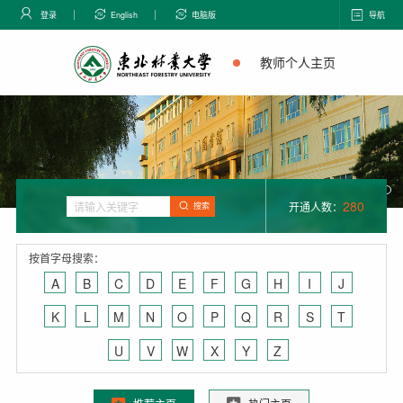
登录
English
电脑版
导航
教师个人主页
280
开通人数：
搜索
按首字母搜索：
A
B
C
D
E
F
G
H
I
J
K
L
M
N
O
P
Q
R
S
T
U
V
W
X
Y
Z