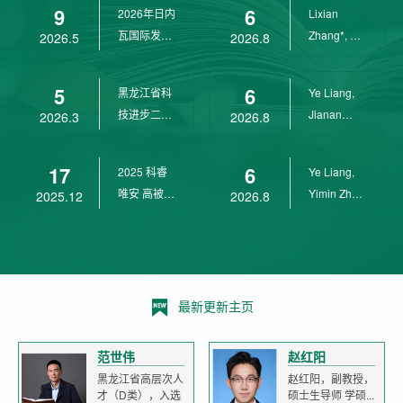
9
6
2026年日内
Lixian
瓦国际发明
Zhang*, Ye
2026.5
2026.8
展金奖
Liang*,
Yunpeng...
5
6
黑龙江省科
Ye Liang,
技进步二等
Jianan
2026.3
2026.8
奖
Yang*,
Lixian Zh...
17
6
2025 科睿
Ye Liang,
唯安 高被引
Yimin Zhu,
2025.12
2026.8
科学家
Jianan
Yang,...
最新更新主页
范世伟
赵红阳
黑龙江省高层次人
赵红阳，副教授，
才（D类），入选
硕士生导师 学硕...