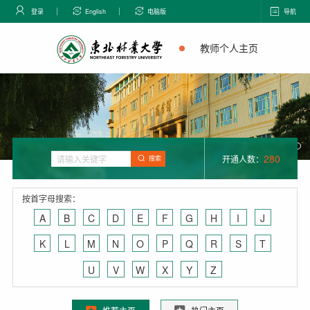
登录
English
电脑版
导航
教师个人主页
280
开通人数：
搜索
按首字母搜索：
A
B
C
D
E
F
G
H
I
J
K
L
M
N
O
P
Q
R
S
T
U
V
W
X
Y
Z