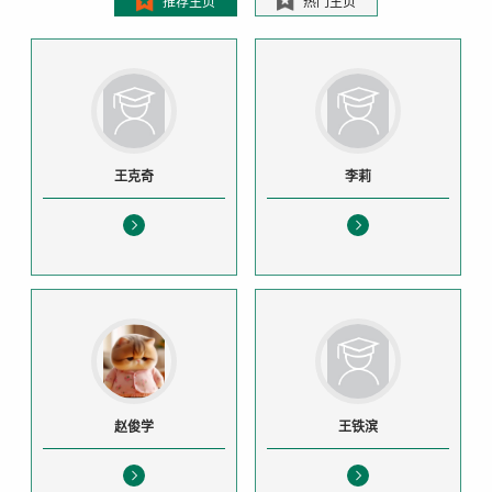
推荐主页
热门主页
王克奇
李莉
赵俊学
王铁滨