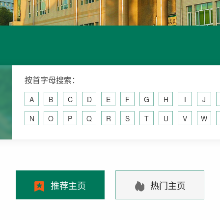
按首字母搜索：
A
B
C
D
E
F
G
H
I
J
N
O
P
Q
R
S
T
U
V
W
推荐主页
热门主页