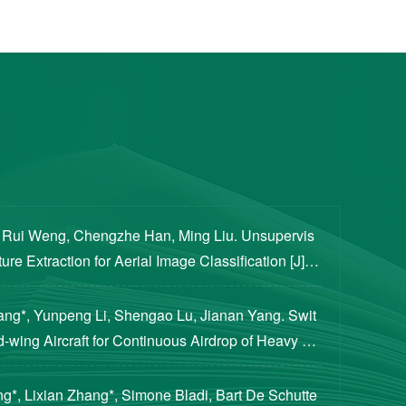
, Rui Weng, Chengzhe Han, Ming Liu. Unsupervis
re Extraction for Aerial Image Classification [J]. S
ogical Sciences, 2020, 63(8): 1406-1415...
iang*, Yunpeng Li, Shengao Lu, Jianan Yang. Swit
d-wing Aircraft for Continuous Airdrop of Heavy Pa
of Guidance, Control, and Dynamics, 2023...
g*, Lixian Zhang*, Simone Bladi, Bart De Schutte