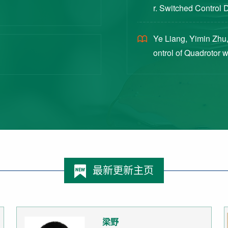
r. Switched Control 
ex Intermittent Measu
Ye Liang, Yimin Zhu,
ontrol of Quadrotor 
Switched Systems Ap
最新更新主页
梁野