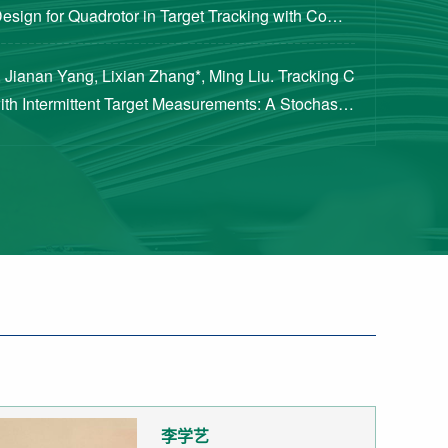
Design for Quadrotor in Target Tracking with Compl
rements [J]. Journal of Guidance, Cont...
 Jianan Yang, Lixian Zhang*, Ming Liu. Tracking C
with Intermittent Target Measurements: A Stochastic
proach[J]. IEEE Transactions on Aeros...
李学艺