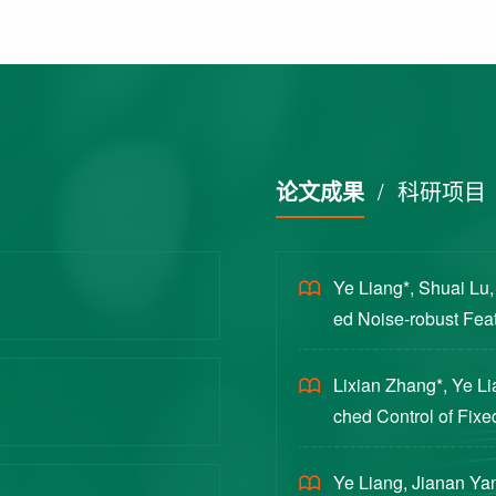
论文成果
/
科研项目
Ye Liang*, Shuai Lu
ed Noise-robust Featu
cience China Technol
Lixian Zhang*, Ye L
ched Control of Fixe
yloads [J]. Journal 
Ye Liang, Jianan Yan