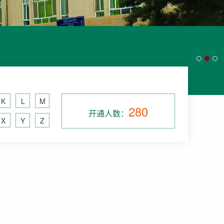
K
L
M
280
开通人数：
X
Y
Z