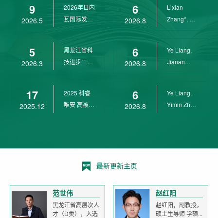
9
6
2026年日内
Lixian
瓦国际发明
Zhang*, Ye
2026.5
2026.8
展金奖
Liang*,
Yunpeng...
5
6
黑龙江省科
Ye Liang,
技进步二等
Jianan
2026.3
2026.8
奖
Yang*,
Lixian Zh...
17
6
2025 科睿
Ye Liang,
唯安 高被引
Yimin Zhu,
2025.12
2026.8
科学家
Jianan
Yang,...
最新更新主页
范世伟
赵红阳
黑龙江省高层次人
赵红阳，副教授，
才（D类），入选
硕士生导师 学硕...