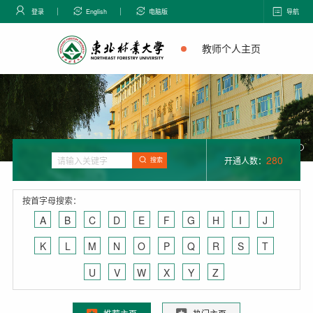
登录
English
电脑版
导航
教师个人主页
280
开通人数：
搜索
按首字母搜索：
A
B
C
D
E
F
G
H
I
J
K
L
M
N
O
P
Q
R
S
T
U
V
W
X
Y
Z