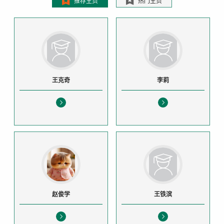
推荐主页
热门主页
王克奇
李莉
赵俊学
王铁滨