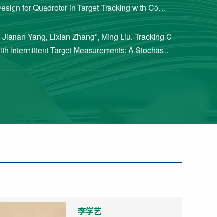
Design for Quadrotor in Target Tracking with Compl
rements [J]. Journal of Guidance, Cont...
 Jianan Yang, Lixian Zhang*, Ming Liu. Tracking C
with Intermittent Target Measurements: A Stochastic
proach[J]. IEEE Transactions on Aeros...
李学艺