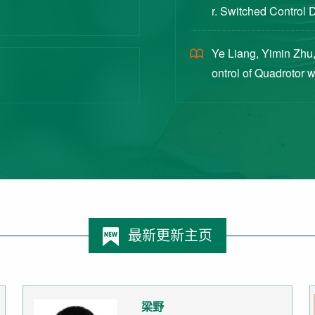
r. Switched Control 
ex Intermittent Measu
Ye Liang, Yimin Zhu,
ontrol of Quadrotor 
Switched Systems Ap
最新更新主页
梁野