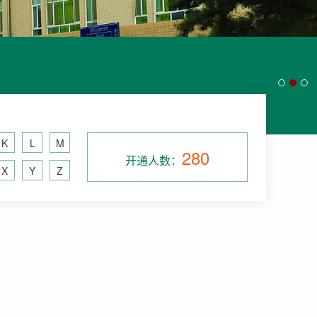
K
L
M
280
开通人数：
X
Y
Z