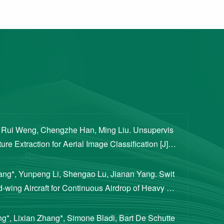
, Rui Weng, Chengzhe Han, Ming Liu. Unsupervis
re Extraction for Aerial Image Classification [J]. S
ogical Sciences, 2020, 63(8): 1406-1415...
iang*, Yunpeng Li, Shengao Lu, Jianan Yang. Swit
d-wing Aircraft for Continuous Airdrop of Heavy Pa
of Guidance, Control, and Dynamics, 2023...
g*, Lixian Zhang*, Simone Bladi, Bart De Schutte