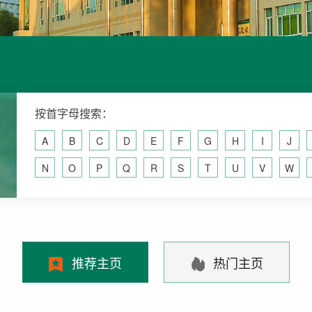
按首字母搜索：
A
B
C
D
E
F
G
H
I
J
N
O
P
Q
R
S
T
U
V
W
推荐主页
热门主页