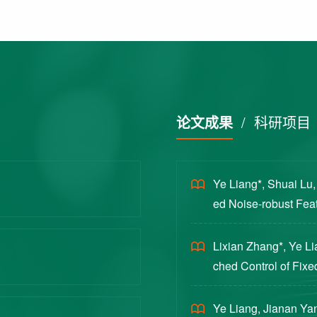
论文成果
/
科研项目
Ye Liang*, Shuai Lu
ed Noise-robust Featu
cience China Technol
Lixian Zhang*, Ye L
ched Control of Fixe
yloads [J]. Journal 
Ye Liang, Jianan Yan