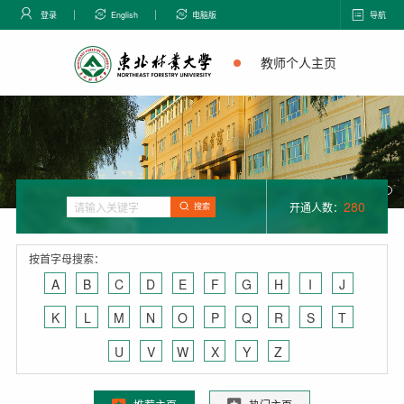
登录
English
电脑版
导航
教师个人主页
280
开通人数：
搜索
按首字母搜索：
A
B
C
D
E
F
G
H
I
J
K
L
M
N
O
P
Q
R
S
T
U
V
W
X
Y
Z