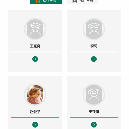
推荐主页
热门主页
王克奇
李莉
赵俊学
王铁滨