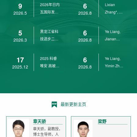
9
6
2026年日内
Lixian
瓦国际发明
Zhang*, Ye
2026.5
2026.8
展金奖
Liang*,
Yunpeng...
5
6
黑龙江省科
Ye Liang,
技进步二等
Jianan
2026.3
2026.8
奖
Yang*,
Lixian Zh...
17
6
2025 科睿
Ye Liang,
唯安 高被引
Yimin Zhu,
2025.12
2026.8
科学家
Jianan
Yang,...
最新更新主页
章天骄
梁野
章天骄，副教授，
博士生导师，人