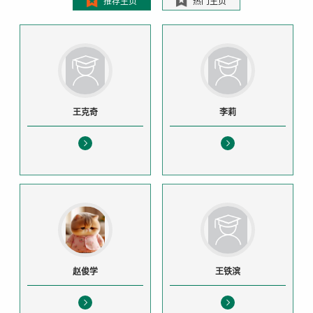
推荐主页
热门主页
王克奇
李莉
赵俊学
王铁滨