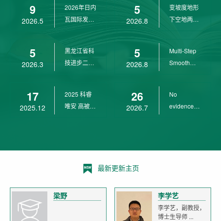
9
5
2026年日内
变坡度地形
wit...
瓦国际发明
下空地两用
2026.5
2026.8
展金奖
四旋翼无人
机 ...
5
5
黑龙江省科
Multi-Step
技进步二等
Smooth
2026.3
2026.8
奖
Transition
Cont...
17
26
2025 科睿
No
唯安 高被引
evidence of
2025.12
2026.7
科学家
age-related
declin...
最新更新主页
梁野
李学艺
李学艺，副教授，
博士生导师 ...