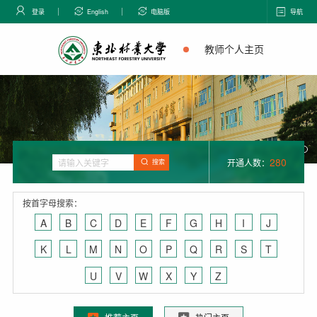
登录
English
电脑版
导航
教师个人主页
280
开通人数：
搜索
按首字母搜索：
A
B
C
D
E
F
G
H
I
J
K
L
M
N
O
P
Q
R
S
T
U
V
W
X
Y
Z