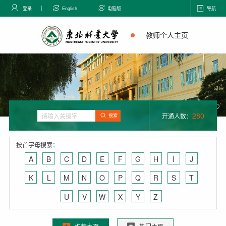
登录
English
电脑版
导航
教师个人主页
280
开通人数：
搜索
按首字母搜索：
A
B
C
D
E
F
G
H
I
J
K
L
M
N
O
P
Q
R
S
T
U
V
W
X
Y
Z