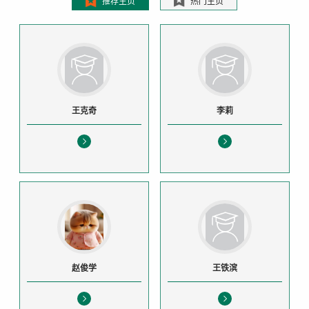
推荐主页
热门主页
王克奇
李莉
赵俊学
王铁滨