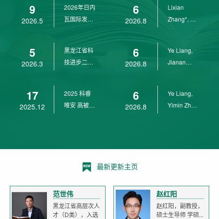
9
6
2026年日内
Lixian
瓦国际发明
Zhang*, Ye
2026.5
2026.8
展金奖
Liang*,
Yunpeng...
5
6
黑龙江省科
Ye Liang,
技进步二等
Jianan
2026.3
2026.8
奖
Yang*,
Lixian Zh...
17
6
2025 科睿
Ye Liang,
唯安 高被引
Yimin Zhu,
2025.12
2026.8
科学家
Jianan
Yang,...
最新更新主页
范世伟
赵红阳
黑龙江省高层次人
赵红阳，副教授，
才（D类），入选
硕士生导师 学硕...