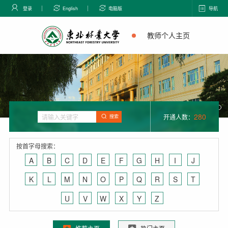
登录
English
电脑版
导航
教师个人主页
280
开通人数：
搜索
按首字母搜索：
A
B
C
D
E
F
G
H
I
J
K
L
M
N
O
P
Q
R
S
T
U
V
W
X
Y
Z