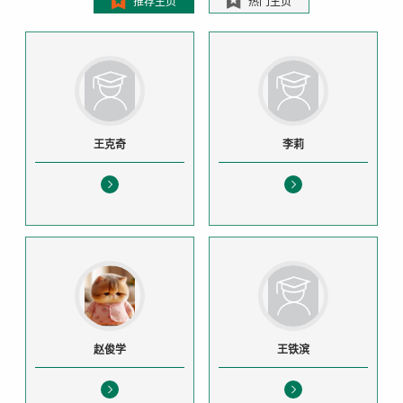
推荐主页
热门主页
王克奇
李莉
赵俊学
王铁滨