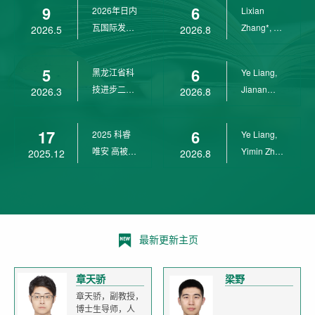
9
6
2026年日内
Lixian
瓦国际发明
Zhang*, Ye
2026.5
2026.8
展金奖
Liang*,
Yunpeng...
5
6
黑龙江省科
Ye Liang,
技进步二等
Jianan
2026.3
2026.8
奖
Yang*,
Lixian Zh...
17
6
2025 科睿
Ye Liang,
唯安 高被引
Yimin Zhu,
2025.12
2026.8
科学家
Jianan
Yang,...
最新更新主页
章天骄
梁野
章天骄，副教授，
博士生导师，人