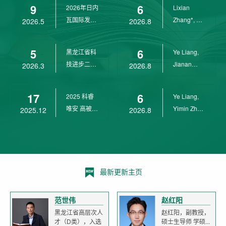
9
6
2026年日内
Lixian
瓦国际发明
Zhang*, Ye
2026.5
2026.8
展金奖
Liang*,
Yunpeng...
5
6
黑龙江省科
Ye Liang,
技进步二等
Jianan
2026.3
2026.8
奖
Yang*,
Lixian Zh...
17
6
2025 科睿
Ye Liang,
唯安 高被引
Yimin Zhu,
2025.12
2026.8
科学家
Jianan
Yang,...
最新更新主页
范世伟
赵红阳
黑龙江省高层次人
赵红阳，副教授，
才（D类），入选
硕士生导师 学硕...