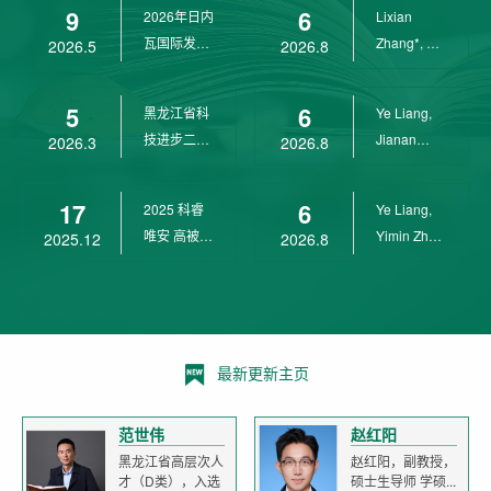
9
6
2026年日内
Lixian
瓦国际发明
Zhang*, Ye
2026.5
2026.8
展金奖
Liang*,
Yunpeng...
5
6
黑龙江省科
Ye Liang,
技进步二等
Jianan
2026.3
2026.8
奖
Yang*,
Lixian Zh...
17
6
2025 科睿
Ye Liang,
唯安 高被引
Yimin Zhu,
2025.12
2026.8
科学家
Jianan
Yang,...
最新更新主页
范世伟
赵红阳
黑龙江省高层次人
赵红阳，副教授，
才（D类），入选
硕士生导师 学硕...