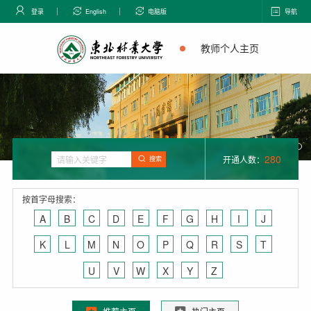
登录
English
电脑版
导航
教师个人主页
280
开通人数：
搜索
按首字母搜索：
A
B
C
D
E
F
G
H
I
J
K
L
M
N
O
P
Q
R
S
T
U
V
W
X
Y
Z