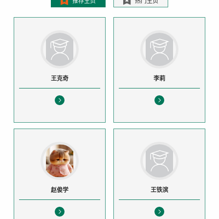
推荐主页
热门主页
王克奇
李莉
赵俊学
王铁滨