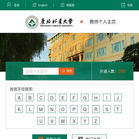
登录
English
电脑版
导航
教师个人主页
280
开通人数：
搜索
按首字母搜索：
A
B
C
D
E
F
G
H
I
J
K
L
M
N
O
P
Q
R
S
T
U
V
W
X
Y
Z