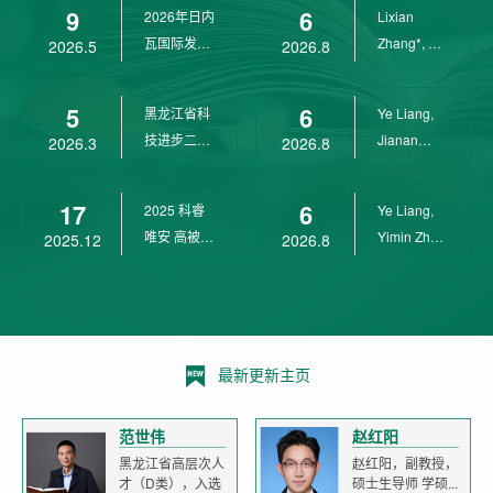
9
6
2026年日内
Lixian
瓦国际发明
Zhang*, Ye
2026.5
2026.8
展金奖
Liang*,
Yunpeng...
5
6
黑龙江省科
Ye Liang,
技进步二等
Jianan
2026.3
2026.8
奖
Yang*,
Lixian Zh...
17
6
2025 科睿
Ye Liang,
唯安 高被引
Yimin Zhu,
2025.12
2026.8
科学家
Jianan
Yang,...
最新更新主页
范世伟
赵红阳
黑龙江省高层次人
赵红阳，副教授，
才（D类），入选
硕士生导师 学硕...