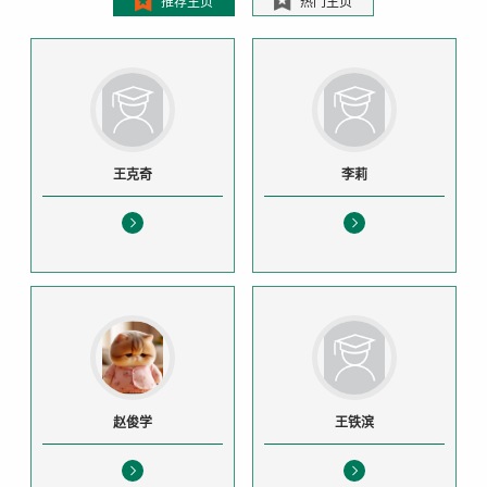
推荐主页
热门主页
王克奇
李莉
赵俊学
王铁滨