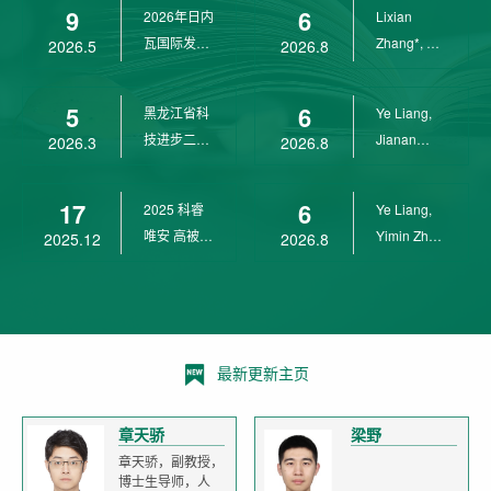
9
6
2026年日内
Lixian
瓦国际发明
Zhang*, Ye
2026.5
2026.8
展金奖
Liang*,
Yunpeng...
5
6
黑龙江省科
Ye Liang,
技进步二等
Jianan
2026.3
2026.8
奖
Yang*,
Lixian Zh...
17
6
2025 科睿
Ye Liang,
唯安 高被引
Yimin Zhu,
2025.12
2026.8
科学家
Jianan
Yang,...
最新更新主页
章天骄
梁野
章天骄，副教授，
博士生导师，人