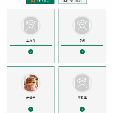
推荐主页
热门主页
王克奇
李莉
赵俊学
王铁滨