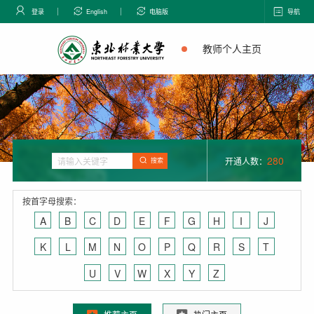
登录
English
电脑版
导航
教师个人主页
280
开通人数：
搜索
按首字母搜索：
A
B
C
D
E
F
G
H
I
J
K
L
M
N
O
P
Q
R
S
T
U
V
W
X
Y
Z