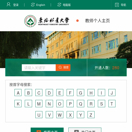
登录
English
电脑版
导航
教师个人主页
280
开通人数：
搜索
按首字母搜索：
A
B
C
D
E
F
G
H
I
J
K
L
M
N
O
P
Q
R
S
T
U
V
W
X
Y
Z