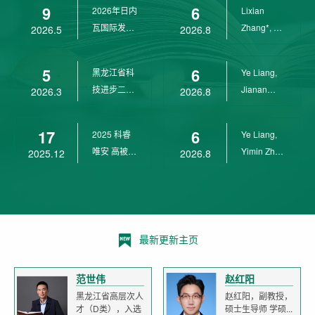
9
6
2026年日内
Lixian
瓦国际发明
Zhang*, Ye
2026.5
2026.8
展金奖
Liang*,
Yunpeng...
5
6
黑龙江省科
Ye Liang,
技进步二等
Jianan
2026.3
2026.8
奖
Yang*,
Lixian Zh...
17
6
2025 科睿
Ye Liang,
唯安 高被引
Yimin Zhu,
2025.12
2026.8
科学家
Jianan
Yang,...
最新更新主页
范世伟
赵红阳
黑龙江省高层次人
赵红阳，副教授，
才（D类），入选
硕士生导师 学硕...