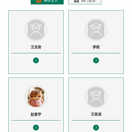
推荐主页
热门主页
王克奇
李莉
赵俊学
王铁滨