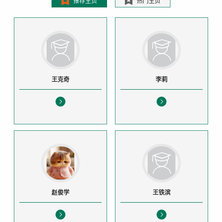
推荐主页
热门主页
王克奇
李莉
赵俊学
王铁滨