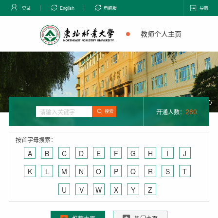
登录
English
电脑版
导航
教师个人主页
280
开通人数：
搜索
按首字母搜索：
A
B
C
D
E
F
G
H
I
J
K
L
M
N
O
P
Q
R
S
T
U
V
W
X
Y
Z