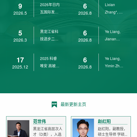
9
6
2026年日内
Lixian
瓦国际发明
Zhang*, Ye
2026.5
2026.8
展金奖
Liang*,
Yunpeng...
5
6
黑龙江省科
Ye Liang,
技进步二等
Jianan
2026.3
2026.8
奖
Yang*,
Lixian Zh...
17
6
2025 科睿
Ye Liang,
唯安 高被引
Yimin Zhu,
2025.12
2026.8
科学家
Jianan
Yang,...
最新更新主页
范世伟
赵红阳
黑龙江省高层次人
赵红阳，副教授，
才（D类），入选
硕士生导师 学硕...