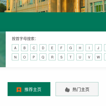
按首字母搜索：
A
B
C
D
E
F
G
H
I
J
N
O
P
Q
R
S
T
U
V
W
推荐主页
热门主页