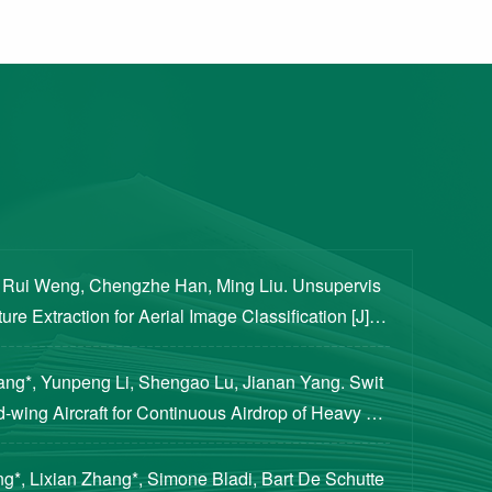
, Rui Weng, Chengzhe Han, Ming Liu. Unsupervis
re Extraction for Aerial Image Classification [J]. S
ogical Sciences, 2020, 63(8): 1406-1415...
iang*, Yunpeng Li, Shengao Lu, Jianan Yang. Swit
d-wing Aircraft for Continuous Airdrop of Heavy Pa
of Guidance, Control, and Dynamics, 2023...
g*, Lixian Zhang*, Simone Bladi, Bart De Schutte