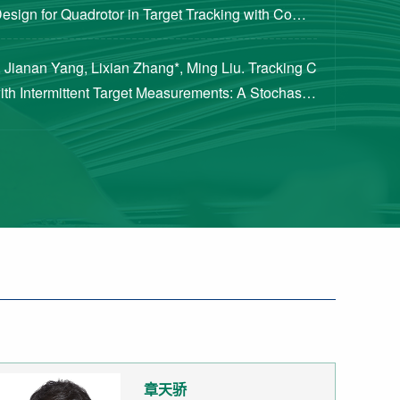
Design for Quadrotor in Target Tracking with Compl
rements [J]. Journal of Guidance, Cont...
 Jianan Yang, Lixian Zhang*, Ming Liu. Tracking C
with Intermittent Target Measurements: A Stochastic
proach[J]. IEEE Transactions on Aeros...
章天骄