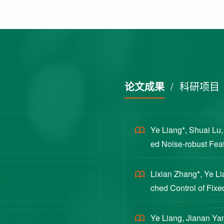
论文成果
/
科研项目
Ye Liang*, Shuai Lu
ed Noise-robust Featu
cience China Technol
Lixian Zhang*, Ye L
ched Control of Fixe
yloads [J]. Journal 
Ye Liang, Jianan Yan