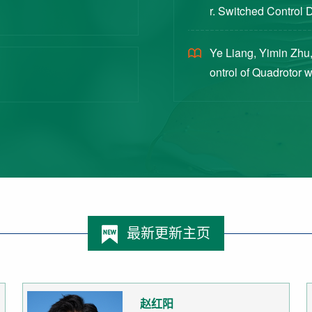
r. Switched Control 
ex Intermittent Measu
Ye Liang, Yimin Zhu,
ontrol of Quadrotor 
Switched Systems Ap
最新更新主页
赵红阳