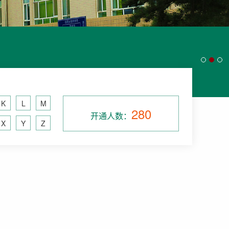
K
L
M
280
开通人数：
X
Y
Z