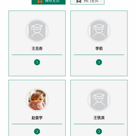
推荐主页
热门主页
王克奇
李莉
赵俊学
王铁滨