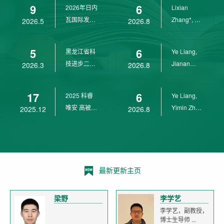
9
6
2026年日内
Lixian
瓦国际发明
Zhang*, Ye
2026.5
2026.8
展金奖
Liang*,
Yunpeng...
5
6
黑龙江省科
Ye Liang,
技进步二等
Jianan
2026.3
2026.8
奖
Yang*,
Lixian Zh...
17
6
2025 科睿
Ye Liang,
唯安 高被引
Yimin Zhu,
2025.12
2026.8
科学家
Jianan
Yang,...
最新更新主页
梁野
李学艺
李学艺，副教授，
博士生导师 ...