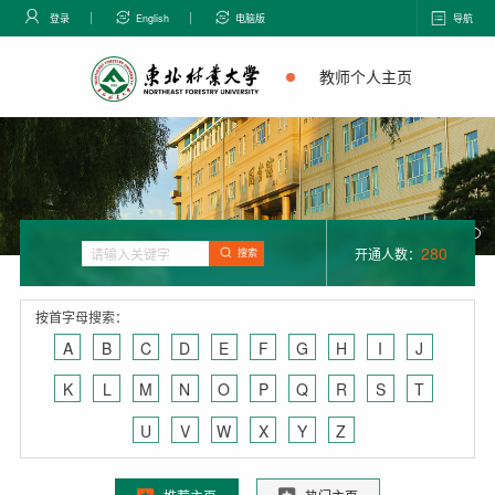
登录
English
电脑版
导航
教师个人主页
280
开通人数：
搜索
按首字母搜索：
A
B
C
D
E
F
G
H
I
J
K
L
M
N
O
P
Q
R
S
T
U
V
W
X
Y
Z