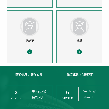
胡艳英
徐杨
获奖信息
/
著作成果
论文成果
/
科研项目
3
6
中国发明协
Ye Liang*,
会发明创业
Shuai Lu,
2026.7
2026.8
奖创新二等
Rui Weng,
奖
Ch...