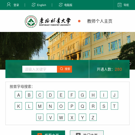
登录
English
电脑版
导航
教师个人主页
280
开通人数：
搜索
按首字母搜索：
A
B
C
D
E
F
G
H
I
J
K
L
M
N
O
P
Q
R
S
T
U
V
W
X
Y
Z