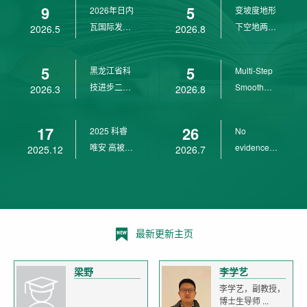
9
5
2026年日内
变坡度地形
wit...
瓦国际发明
下空地两用
2026.5
2026.8
展金奖
四旋翼无人
机 ...
5
5
黑龙江省科
Multi-Step
技进步二等
Smooth
2026.3
2026.8
奖
Transition
Cont...
17
26
2025 科睿
No
唯安 高被引
evidence of
2025.12
2026.7
科学家
age-related
declin...
最新更新主页
梁野
李学艺
李学艺，副教授，
博士生导师 ...