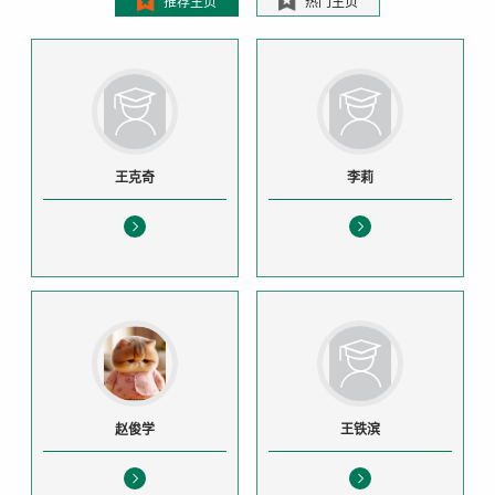
推荐主页
热门主页
王克奇
李莉
赵俊学
王铁滨