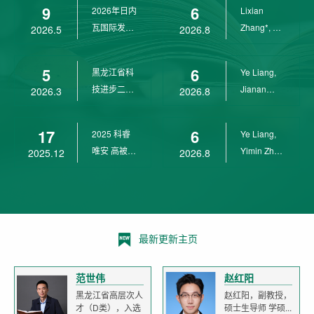
9
6
2026年日内
Lixian
瓦国际发明
Zhang*, Ye
2026.5
2026.8
展金奖
Liang*,
Yunpeng...
5
6
黑龙江省科
Ye Liang,
技进步二等
Jianan
2026.3
2026.8
奖
Yang*,
Lixian Zh...
17
6
2025 科睿
Ye Liang,
唯安 高被引
Yimin Zhu,
2025.12
2026.8
科学家
Jianan
Yang,...
最新更新主页
范世伟
赵红阳
黑龙江省高层次人
赵红阳，副教授，
才（D类），入选
硕士生导师 学硕...