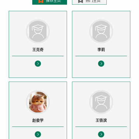
推荐主页
热门主页
王克奇
李莉
赵俊学
王铁滨