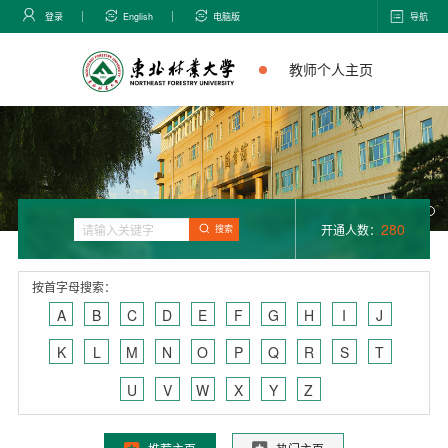
登录
English
电脑版
导航
教师个人主页
280
开通人数：
搜索
按首字母搜索：
A
B
C
D
E
F
G
H
I
J
K
L
M
N
O
P
Q
R
S
T
U
V
W
X
Y
Z