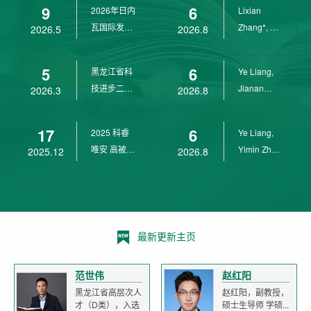
9
6
2026年日内
Lixian
瓦国际发明
Zhang*, Ye
2026.5
2026.8
展金奖
Liang*,
Yunpeng...
5
6
黑龙江省科
Ye Liang,
技进步二等
Jianan
2026.3
2026.8
奖
Yang*,
Lixian Zh...
17
6
2025 科睿
Ye Liang,
唯安 高被引
Yimin Zhu,
2025.12
2026.8
科学家
Jianan
Yang,...
最新更新主页
范世伟
赵红阳
黑龙江省高层次人
赵红阳，副教授，
才（D类），入选
硕士生导师 学硕...