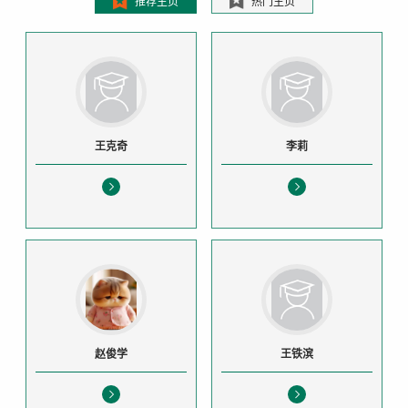
推荐主页
热门主页
王克奇
李莉
赵俊学
王铁滨