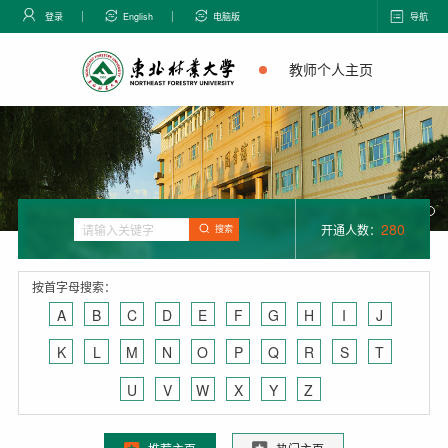
登录
English
电脑版
导航
教师个人主页
280
开通人数：
搜索
按首字母搜索：
A
B
C
D
E
F
G
H
I
J
K
L
M
N
O
P
Q
R
S
T
U
V
W
X
Y
Z