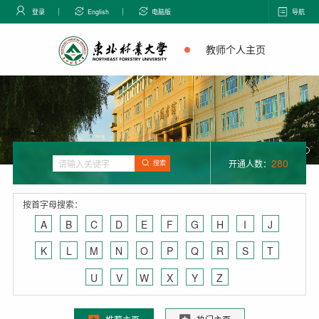
登录
English
电脑版
导航
教师个人主页
280
开通人数：
搜索
按首字母搜索：
A
B
C
D
E
F
G
H
I
J
K
L
M
N
O
P
Q
R
S
T
U
V
W
X
Y
Z