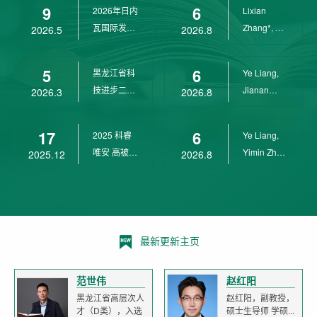
9
6
2026年日内
Lixian
瓦国际发明
Zhang*, Ye
2026.5
2026.8
展金奖
Liang*,
Yunpeng...
5
6
黑龙江省科
Ye Liang,
技进步二等
Jianan
2026.3
2026.8
奖
Yang*,
Lixian Zh...
17
6
2025 科睿
Ye Liang,
唯安 高被引
Yimin Zhu,
2025.12
2026.8
科学家
Jianan
Yang,...
最新更新主页
范世伟
赵红阳
黑龙江省高层次人
赵红阳，副教授，
才（D类），入选
硕士生导师 学硕...