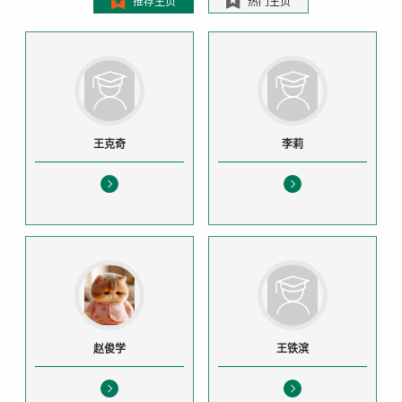
推荐主页
热门主页
王克奇
李莉
赵俊学
王铁滨